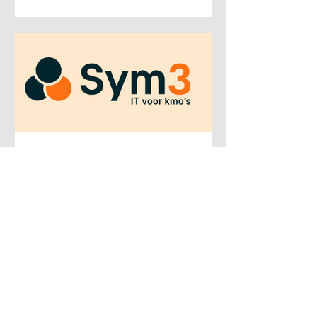
verantwoordelijkheid neemt voor de
payroll voor onze 2 vestigingen in
België (100p, Antwerpen LO en 3
branches (Gent, Brugge, Luik) +
Frankrijk (30p, Valenciennes). Payroll
België Payroll van A tot Z, beheren van
extra-legale voordelen, contracten,
maandelijkse afsluiting
Rene Knecht
20 mei
2 minuten om te lezen
Modern Workplace Engineer
Roeselare | Microsoft 365 | Intune |
Cloud & Security Wie zijn wij? Sym3 is
een IT-dienstverlener uit Roeselare met
een sterke reputatie in infrastructuur,
support en security voor KMO-klanten.
We combineren technische expertise