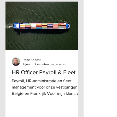
windenergie en construction zoals
Atlas Copco, Picanol, Daikin en ZF
Wind. Voor de Franstalige klanten
wensen we onze Customer Intimacy
goed te bewaren en zijn we op zoek
naar een nieuwe collega: Jouw
uitdaging Als Inside Sales Specialist
ond
Rene Knecht
4 jun
2 minuten om te lezen
HR Officer Payroll & Fleet
Payroll, HR-administratie en fleet
management voor onze vestigingen in
België en Frankrijk Voor mijn klant, een
belangrijke toeleverancier voor
industrie en bouw, zijn we op zoek naar
een HR-professional die