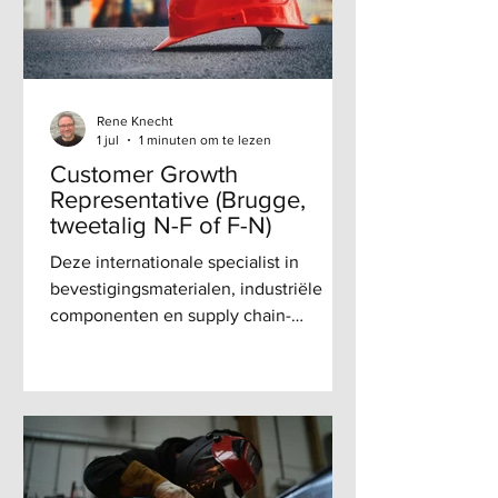
Relance des clients devenus inactifs
Identification de nouvelles
opportunités comm
Rene Knecht
1 jul
1 minuten om te lezen
Customer Growth
Representative (Brugge,
tweetalig N-F of F-N)
Deze internationale specialist in
bevestigingsmaterialen, industriële
componenten en supply chain-
oplossingen ondersteunt dagelijks
duizenden klanten binnen industrie,
bouw en MRO met kwaliteitsproducten,
technische expertise en slimme
logistieke oplossingen. Vanuit Brugge
ontwikkelen we verder ons cliënteel in