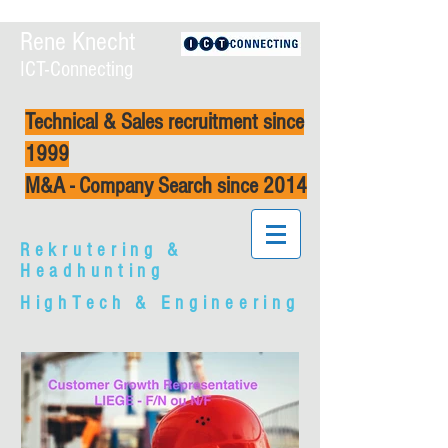
Rene Knecht
ICT-Connecting
Technical & Sales recruitment since
1999
M&A - Company Search since 2014
Rekrutering &
Headhunting
HighTech & Engineering