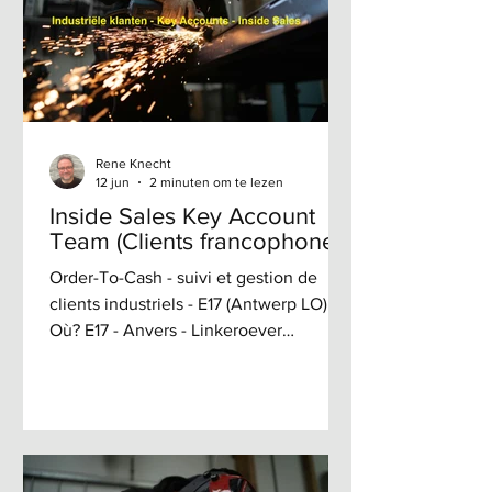
de bouw en industrie in gans België
met gerichte acties en opvolging. Zo is
er nog veel potentieel in het: Opvolgen
van bestaande klanten Opbellen van
klanten die niet
Rene Knecht
12 jun
2 minuten om te lezen
Inside Sales Key Account
Team (Clients francophones)
Order-To-Cash - suivi et gestion de
clients industriels - E17 (Antwerp LO)
Où? E17 - Anvers - Linkeroever
Entreprise de référence dans la
fourniture de produits techniques et de
solutions destinés à des clients
industriels actifs dans la pétrochimie,
l’industrie manufacturière,
l’agroalimentaire, l’agriculture, l’énergie