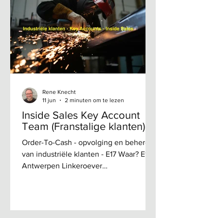
éolienne et la construction, tels que
Atlas Copco, Picanol, Daikin et ZF
Wind. Afin de préserver la proximité et
la qualité de notre relation avec nos
clien
Rene Knecht
11 jun
2 minuten om te lezen
Inside Sales Key Account
Team (Franstalige klanten)
Order-To-Cash - opvolging en beheren
van industriële klanten - E17 Waar? E17 -
Antwerpen Linkeroever
Toonaangevende leverancier van
technische producten en oplossingen
voor industriële klanten in
petrochemie, manufacturing, food, agri,