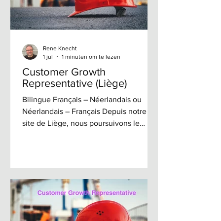
Rene Knecht
1 jul
1 minuten om te lezen
Customer Growth
Representative (Liège)
Bilingue Français – Néerlandais ou
Néerlandais – Français Depuis notre
site de Liège, nous poursuivons le
développement de notre clientèle dans
les secteurs de la construction et de
l'industrie à travers toute la Belgique
grâce à des actions commerciales
ciblées et un suivi proactif. Nous
voyons encore un important potentiel
de croissance dans les domaines
suivants : Suivi des clients existants