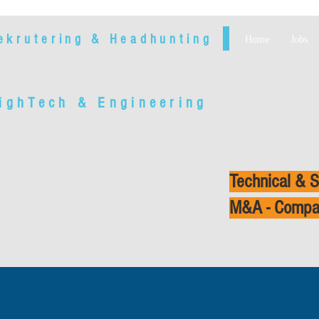
ekrutering & Headhunting
Home
Jobs
ighTech & Engineering
Technical & S
M&A - Compa