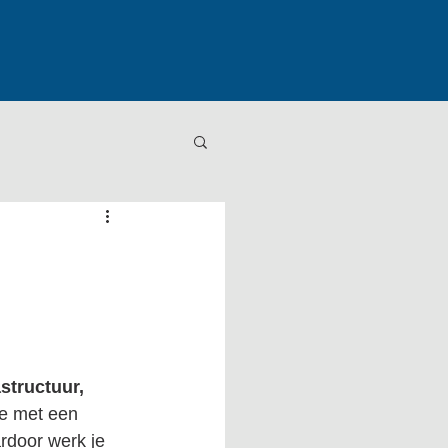
astructuur, 
e met een 
rdoor werk je 