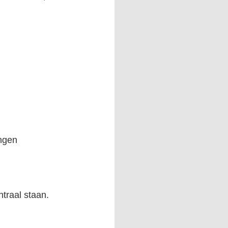
ngen
traal staan.