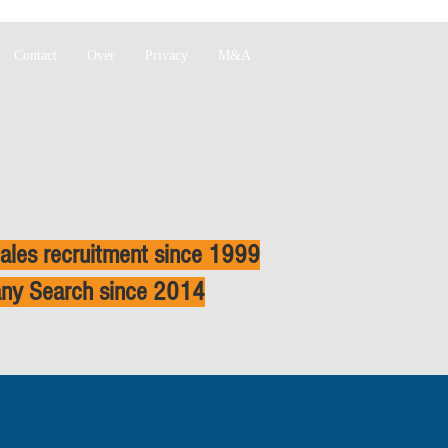
Contact
Over
Privacy
M&A
ales recruitment since 1999
ny Search since 2014