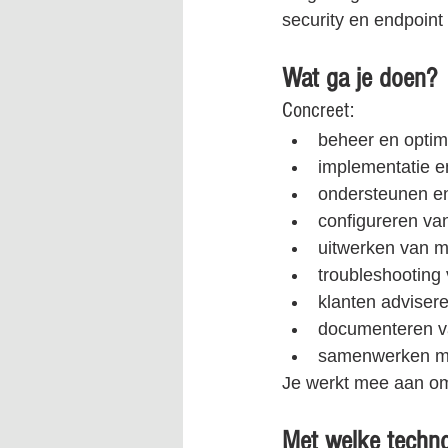
security en endpoin
Wat ga je doen?
Concreet:
beheer en optim
implementatie e
ondersteunen en
configureren van
uitwerken van m
troubleshooting
klanten adviser
documenteren v
samenwerken met
Je werkt mee aan omg
Met welke techno