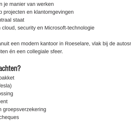
t in je manier van werken
op projecten en klantomgevingen
traal staat
n cloud, security en Microsoft-technologie
nuit een modern kantoor in Roeselare, vlak bij de autos
eiten én een collegiale sfeer.
achten?
npakket
esla)
ossing
ent
en groepsverzekering
ocheques