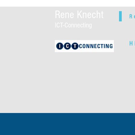
Rene Knecht
R
ICT-Connecting
H