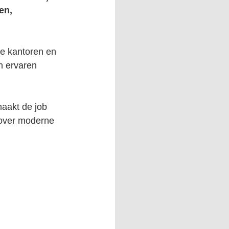
en, 
ne kantoren en 
n ervaren 
aakt de job 
 over moderne 