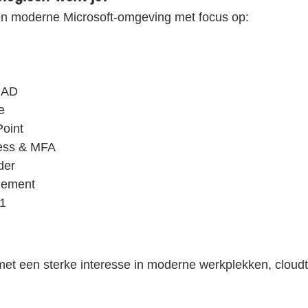
een moderne Microsoft-omgeving met focus op:
e AD
e
oint
cess & MFA
der
gement
1
t een sterke interesse in moderne werkplekken, cloudt