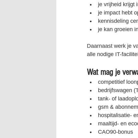
je vrijheid krijg
je impact hebt 
kennisdeling cen
je kan groeien i
Daarnaast werk je va
alle nodige IT-facilit
Wat mag je verw
competitief loo
bedrijfswagen (T
tank- of laadopl
gsm & abonnem
hospitalisatie- 
maaltijd- en ec
CAO90-bonus