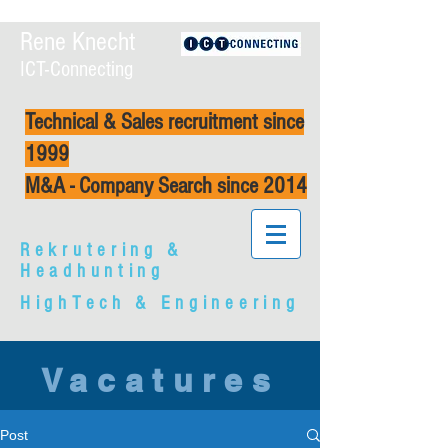
Rene Knecht
ICT-Connecting
Technical & Sales recruitment since
1999
M&A - Company Search since 2014
Rekrutering &
Headhunting
HighTech & Engineering
Vacatures
Post