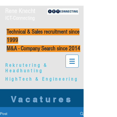
Rene Knecht
ICT-Connecting
Technical & Sales recruitment since
1999
M&A - Company Search since 2014
Rekrutering &
Headhunting
HighTech & Engineering
Vacatures
Post