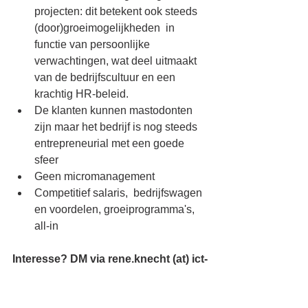
projecten: dit betekent ook steeds 
(door)groeimogelijkheden  in 
functie van persoonlijke 
verwachtingen, wat deel uitmaakt 
van de bedrijfscultuur en een 
krachtig HR-beleid. 
De klanten kunnen mastodonten 
zijn maar het bedrijf is nog steeds 
entrepreneurial met een goede 
sfeer
Geen micromanagement
Competitief salaris,  bedrijfswagen 
en voordelen, groeiprogramma's, 
all-in
Interesse? DM via rene.knecht (at) ict-
connecting.com
🚀 
#vacature
#azure
#management