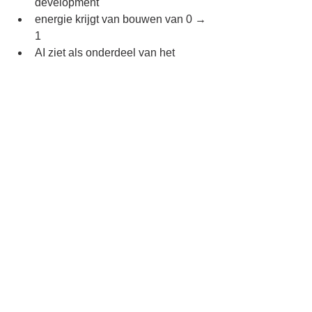
development
energie krijgt van bouwen van 0 → 
1
AI ziet als onderdeel van het 
product en de workflow, niet als los 
experiment
durft te bouwen op imperfecte data 
en via iteratie te leren wat werkt
Aanbod
Financieel stabiele organisatie met 
internationale aanwezigheid
Sterk groeiverhaal binnen travel 
tech
Autonomie en impact in een 
strategisch project
Aantrekkelijk salarispakket + 
extralegale voordelen