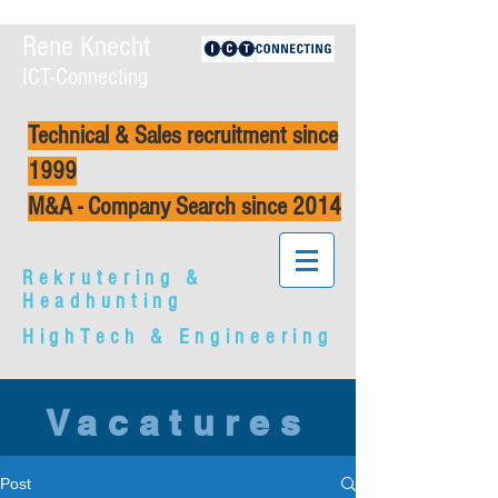
Rene Knecht
ICT-Connecting
Technical & Sales recruitment since
1999
M&A - Company Search since 2014
Rekrutering &
Headhunting
HighTech & Engineering
Vacatures
Post