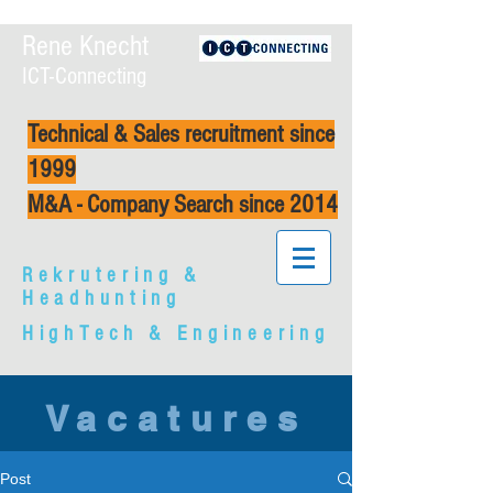
Rene Knecht
ICT-Connecting
Technical & Sales recruitment since
1999
M&A - Company Search since 2014
Rekrutering &
Headhunting
HighTech & Engineering
Vacatures
Post