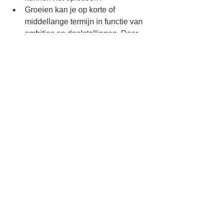
Groeien kan je op korte of 
middellange termijn in functie van 
ambities en doelstellingen. Daar 
heb je zelf veel over te zeggen.
Geen micromanagement, 
entrepreneurial spirit, goede 
organisatie
Kantoren in Antwerpen, Gent en 
Limburg
Interesse? Zend je Cv door. Dan 
contacteer ik jou voor meer uitwisseling 
van informatie. mail: 
rene.knecht@ict-
connecting.com