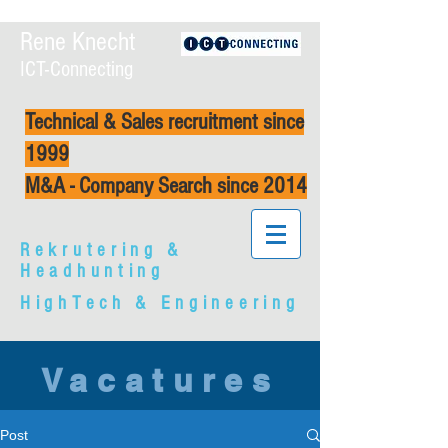
Rene Knecht
ICT-Connecting
Technical & Sales recruitment since
1999
M&A - Company Search since 2014
Rekrutering &
Headhunting
HighTech & Engineering
Vacatures
Post