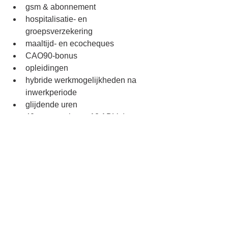
gsm & abonnement
hospitalisatie- en 
groepsverzekering
maaltijd- en ecocheques
CAO90-bonus
opleidingen
hybride werkmogelijkheden na 
inwerkperiode
glijdende uren
40-urenweek met 12 ADV-dagen
moderne kantoren in Roeselare
een collegiale sfeer met 
afterworks, teambuildings, verse 
soep en frietjes op vrijdag
Interesse? 
Contacteer me via 
rene.knecht@ict-connecting.com
.